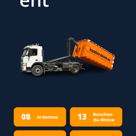
Bouches-
08
13
Ardennes
du-Rhône