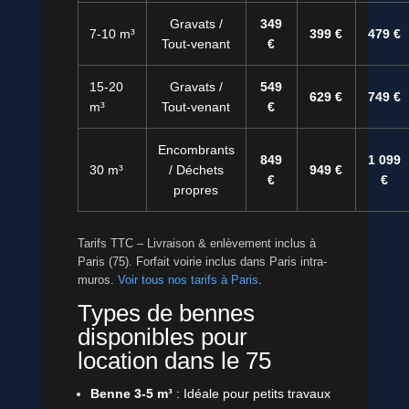
Gravats /
349
7-10 m³
399 €
479 €
Tout-venant
€
15-20
Gravats /
549
629 €
749 €
m³
Tout-venant
€
Encombrants
849
1 099
30 m³
/ Déchets
949 €
€
€
propres
Tarifs TTC – Livraison & enlèvement inclus à
Paris (75). Forfait voirie inclus dans Paris intra-
muros.
Voir tous nos tarifs à Paris
.
Types de bennes
disponibles pour
location dans le 75
Benne 3-5 m³
: Idéale pour petits travaux